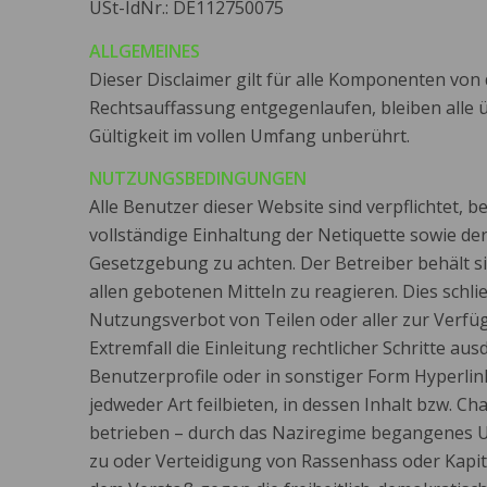
USt-IdNr.: DE112750075
ALLGEMEINES
Dieser Disclaimer gilt für alle Komponenten von d
Rechtsauffassung entgegenlaufen, bleiben alle ü
Gültigkeit im vollen Umfang unberührt.
NUTZUNGSBEDINGUNGEN
Alle Benutzer dieser Website sind verpflichtet,
vollständige Einhaltung der Netiquette sowie de
Gesetzgebung zu achten. Der Betreiber behält s
allen gebotenen Mitteln zu reagieren. Dies schl
Nutzungsverbot von Teilen oder aller zur Verfü
Extremfall die Einleitung rechtlicher Schritte ausd
Benutzerprofile oder in sonstiger Form Hyperlin
jedweder Art feilbieten, in dessen Inhalt bzw. C
betrieben – durch das Naziregime begangenes U
zu oder Verteidigung von Rassenhass oder Kapit